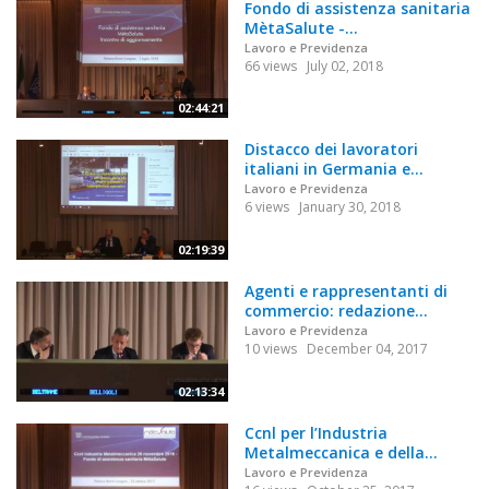
Fondo di assistenza sanitaria
MètaSalute -...
Lavoro e Previdenza
66 views
July 02, 2018
02:44:21
Distacco dei lavoratori
italiani in Germania e...
Lavoro e Previdenza
6 views
January 30, 2018
02:19:39
Agenti e rappresentanti di
commercio: redazione...
Lavoro e Previdenza
10 views
December 04, 2017
02:13:34
Ccnl per l’Industria
Metalmeccanica e della...
Lavoro e Previdenza