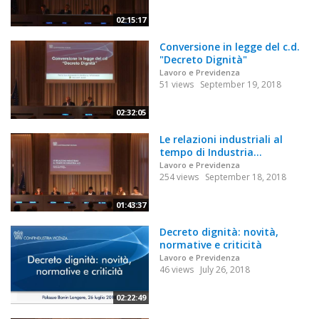
02:15:17
Conversione in legge del c.d.
"Decreto Dignità"
Lavoro e Previdenza
51 views
September 19, 2018
02:32:05
Le relazioni industriali al
tempo di Industria...
Lavoro e Previdenza
254 views
September 18, 2018
01:43:37
Decreto dignità: novità,
normative e criticità
Lavoro e Previdenza
46 views
July 26, 2018
02:22:49