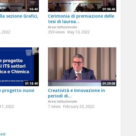
56:40
01:06:46
la sezione Grafici,
Cerimonia di premiazione delle
tesi di laurea...
Area Istituzionale
, 2022
359 views
May 10, 2022
01:18:40
01:39:08
e progetto nuovi
Creatività e Innovazione in
periodi di...
Area Istituzionale
17, 2022
7 views
February 23, 2022
ext