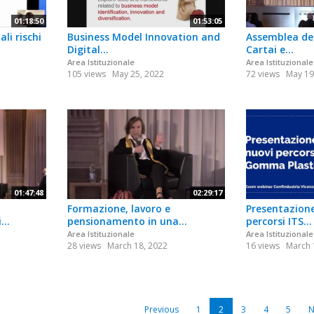
01:18:50
01:53:05
ali rischi
Business Model Innovation and
Assemblea del
Digital...
Cartai e...
Area Istituzionale
Area Istituzionale
105 views
May 25, 2022
72 views
May 19
01:47:48
02:29:17
Formazione, lavoro e
Presentazion
...
pensionamento in una...
percorsi ITS...
Area Istituzionale
Area Istituzionale
28 views
March 18, 2022
16 views
March 
Previous
1
2
3
4
5
N