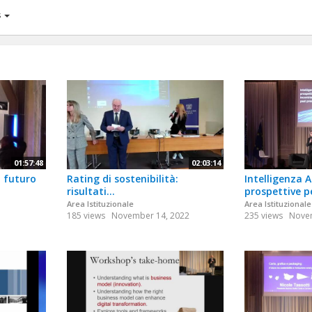
s
01:57:48
02:03:14
l futuro
Rating di sostenibilità:
Intelligenza Ar
risultati...
prospettive pe
Area Istituzionale
Area Istituzionale
185 views
November 14, 2022
235 views
Novem