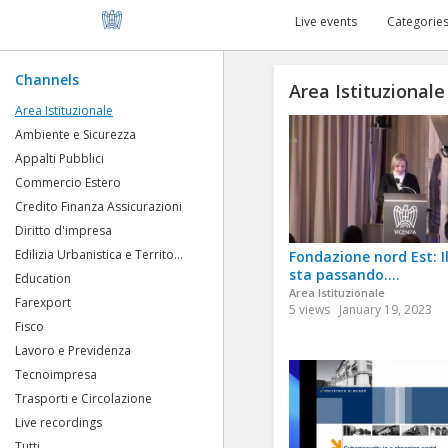
Live events
Categorie
Channels
Area Istituzionale
Area Istituzionale
Ambiente e Sicurezza
Appalti Pubblici
Commercio Estero
Credito Finanza Assicurazioni
Diritto d'impresa
Edilizia Urbanistica e Territo...
Fondazione nord Est: I
sta passando....
Education
Area Istituzionale
Farexport
5 views
January 19, 2023
Fisco
Lavoro e Previdenza
Tecnoimpresa
Trasporti e Circolazione
Live recordings
Tutti